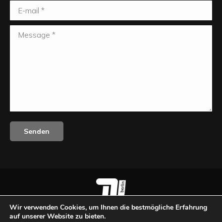
window
E-mail *
Message *
Senden
Wir verwenden Cookies, um Ihnen die bestmögliche Erfahrung
© Mentoring der Fakultät IV - 2020. Alle Rechte
auf unserer Website zu bieten.