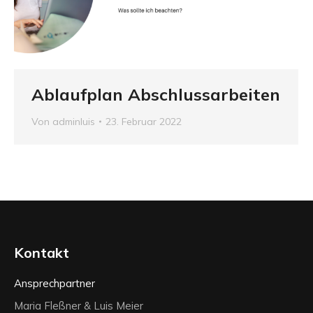
Ablaufplan Abschlussarbeiten
Von
adminluis
23. Februar 2022
Kontakt
Ansprechpartner
Maria Fleßner & Luis Meier