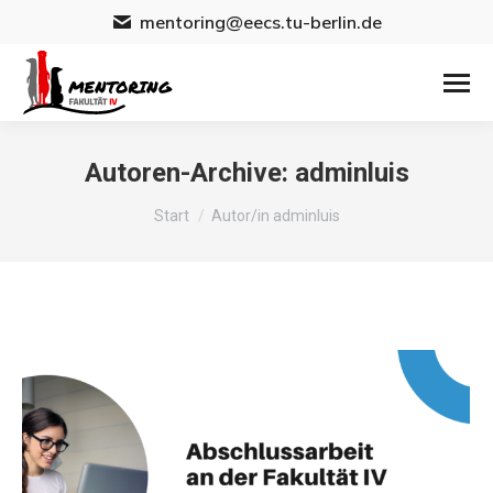
mentoring@eecs.tu-berlin.de
Autoren-Archive:
adminluis
Sie befinden sich hier:
Start
Autor/in adminluis