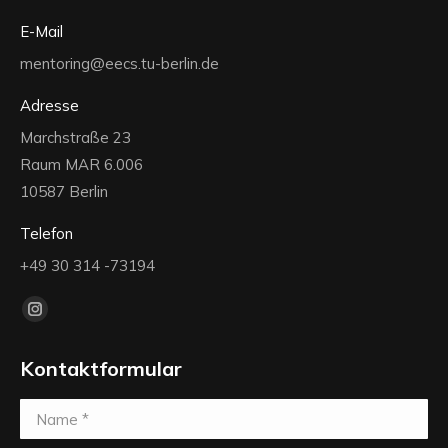
E-Mail
mentoring@eecs.tu-berlin.de
Adresse
Marchstraße 23
Raum MAR 6.006
10587 Berlin
Telefon
+49 30 314 -73194
Finden Sie uns auf:
Instagram
page
Kontaktformular
opens
in
Name *
new