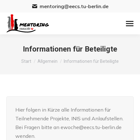
mentoring@eecs.tu-berlin.de
Informationen für Beteiligte
Sie befinden sich hier:
Start
Allgemein
Informationen für Beteiligte
Hier folgen in Kürze alle Informationen für
Teilnehmende Projekte, INIS und Anlaufstellen.
Bei Fragen bitte an ewoche@eecs.tu-berlin.de
wenden.