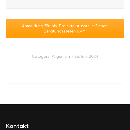
Anmeldung für Inis, Projekte, Aussteller*innen,
Beratungsstellen u.v.m.
Category:
Allgemein
26. Juni 2024
KOMMENTARNAV
Kontakt