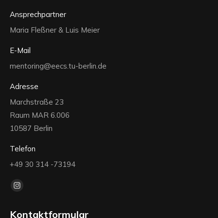
Ansprechpartner
Maria Fleßner & Luis Meier
E-Mail
mentoring@eecs.tu-berlin.de
Adresse
Marchstraße 23
Raum MAR 6.006
10587 Berlin
Telefon
+49 30 314 -73194
Finden Sie uns auf:
Instagram
page
Kontaktformular
opens